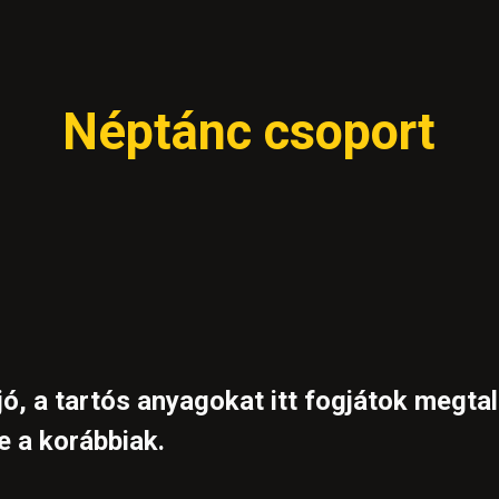
ip to main content
Skip to navigat
Néptánc csoport
ó, a tartós anyagokat itt fogjátok megtalá
ve a korábbiak.