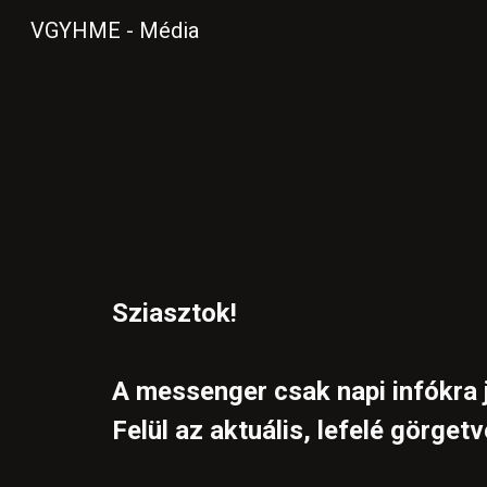
VGYHME - Média
Sk
Sziasztok!
A messenger csak napi infókra j
Felül az aktuális, lefelé görget